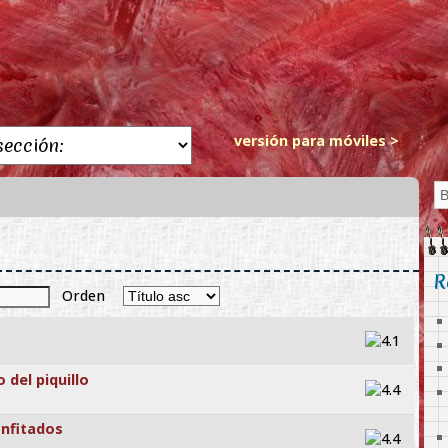
versión para móviles >
R
Orden
 del piquillo
onfitados