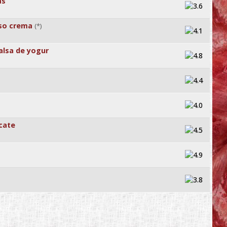
as
so crema
(*)
alsa de yogur
cate