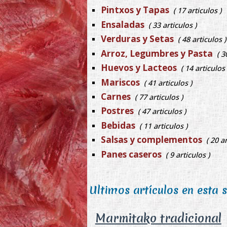
Pintxos y Tapas
( 17 articulos )
Ensaladas
( 33 articulos )
Verduras y Setas
( 48 articulos )
Arroz, Legumbres y Pasta
( 3
Huevos y Lacteos
( 14 articulos 
Mariscos
( 41 articulos )
Carnes
( 77 articulos )
Postres
( 47 articulos )
Bebidas
( 11 articulos )
Salsas y complementos
( 20 a
Panes caseros
( 9 articulos )
Ultimos artículos en esta 
Marmitako tradicional