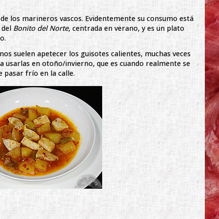
l de los marineros vascos. Evidentemente su consumo está
 del
Bonito del Norte
, centrada en verano, y es un plato
o.
os suelen apetecer los guisotes calientes, muchas veces
 usarlas en otoño/invierno, que es cuando realmente se
pasar frío en la calle.