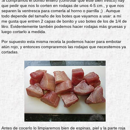
Si compramos el bonito entero (controlar que esté bien fresco) hay
que pedir que nos lo corten en rodajas de unos 4-5 cm., y que nos
separen la ventresca para comerla al horno o parrilla ;) . Aunque
todo depende del tamaño de los botes que vayamos a usar: a mí
me gusta que entren 2 capas de bonito y uso botes de los de 1/4 de
litro. Evidentemente tambén podemos hacer rodajas más gruesas y
luego cortarlo a medida.
Por supuesto esta misma receta la podemos hacer para embotar
atún rojo, y entonces compraremos las rodajas que necesitemos ya
cortadas.
Antes de cocerlo lo limpiaremos bien de espinas, piel y la parte roja