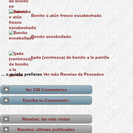
Bonito o atún fresco escabechado
Bonito encebollado
Ijada (ventresca) de bonito a la parrilla
... o quizás prefieras
Ver más Recetas de Pescados
Ver 138 Comentarios
Escribe tu Comentario:
Recetas: las más vistas
Recetas: últimas publicadas