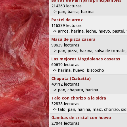
Barras de Pan (para principiantes)
214363 lecturas
-> pan, barra, harina
Pastel de arroz
116389 lecturas
-> arroz, harina, leche, huevo, pastel, 
Masa de pizza casera
98639 lecturas
-> pan, pizza, harina, salsa de tomate
Las mejores Magdalenas caseras
60670 lecturas
-> harina, huevo, bizcocho
Chapata (Ciabatta)
40112 lecturas
-> pan, chapata, harina
Talo con chorizo a la sidra
32838 lecturas
-> talo, pan, harina, maiz, chorizo, sid
Gambas de cristal con huevo
27041 lecturas