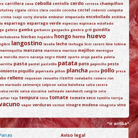
cebolla
cerdo
champiñon
carrillera
centollo
cava
re
cerveza
coctel
cigala
cocido
compota
chutney
citrico
clara
cococha
codorniz
encebollado
curry
dorada
embotar
empanado
endibia
crema
cuajo
esparrago
esparrago verde
especias
espinaca
estofado
la
gamba
guindilla
ega
gazpacho
galleta
garbanzo
ginebra
grill
huevo
hongo
horno
hierbas
hojaldre
ierbabuena
langostino
leche
lechuga
lubina
ngibre
lasaña
licor casero
lima
manzana
mejillon
mantequilla
marinera
marisco
merengue
nuez
ja
paella
morcilla
morro
naranja
negro
oporto
orujo
paleta
patata
pasta
pato
pesto
parrilla
pastel
pepinillo
pastelillo
plancha
pollo
pimiento piquillo
piperrada
piñon
pocha
presa
relleno
abo
risotto
requeson
revuelto
rodaballo
ron
romero
salmorejo
salsa boloñesa
on marinado
salpicon
salsa casera
salsa vizcaina
salteado
sandwich
salsa verde
sangria
seta
tomate
tempura
tomate seco
tartar
tomillo
torrija
teja
tinta
vacuno
verduras
vino
vinagre modena
vapor
vermut
vinagreta
^ir arriba^
Pan.es
Aviso legal