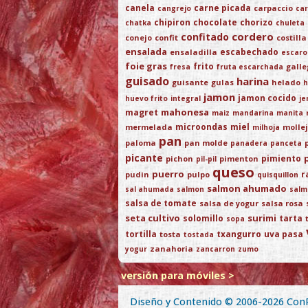
canela
carne picada
carpaccio
cangrejo
car
chipiron
chocolate
chorizo
chatka
chuleta
cordero
confitado
conejo
confit
costilla
ensalada
escabechado
ensaladilla
escaro
foie gras
frito
gall
fresa
fruta escarchada
guisado
harina
guisante
gulas
helado
h
jamon
jamon cocido
huevo frito
integral
je
mahonesa
magret
maiz
mandarina
manita
microondas
miel
mermelada
molle
milhoja
pan
paloma
pan molde
panadera
panceta
picante
pimiento
pichon
pimenton
pil-pil
queso
puerro
r
pudin
pulpo
quisquillon
salmon ahumado
sal ahumada
salmon
salm
salsa de tomate
salsa de yogur
salsa rosa
seta cultivo
surimi
solomillo
tarta
sopa
tortilla
txangurro
uva pasa
tosta
tostada
zanahoria
yogur
zancarron
zumo
versión para móviles >
Diseño y Contenido © 2006-2026
Con