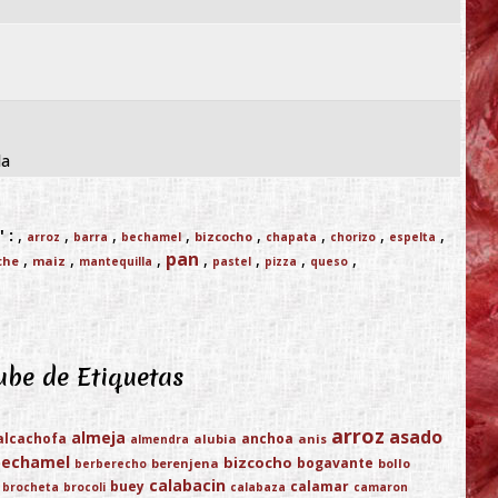
la
 :
,
,
,
,
,
,
,
,
bizcocho
arroz
barra
bechamel
chapata
chorizo
espelta
pan
,
,
,
,
,
,
,
che
maiz
mantequilla
pastel
pizza
queso
be de Etiquetas
arroz
asado
almeja
alcachofa
anchoa
alubia
anis
almendra
bechamel
bizcocho
bogavante
berenjena
bollo
berberecho
calabacin
buey
calamar
brocheta
brocoli
calabaza
camaron