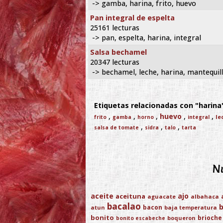
-> gamba, harina, frito, huevo
Pan integral de espelta
25161 lecturas
-> pan, espelta, harina, integral
Salsa bechamel
20347 lecturas
-> bechamel, leche, harina, mantequil
Etiquetas relacionadas con "harina"
,
,
,
huevo
,
,
le
frito
gamba
horno
integral
,
,
,
salsa de tomate
sidra
talo
tarta
Nu
aceite
ajo
aceituna
aguacate
albahaca
bacalao
bacon
atun
baja temperatura
bonito
brioche
boqueron
bonito escabeche