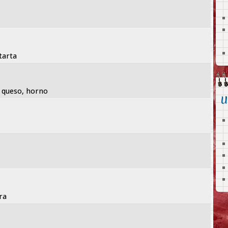
tarta
, queso, horno
U
ra