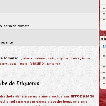
o, salsa de tomate
 picante
U
de tomate" :
,
,
,
,
,
,
,
almeja
calamar
callo
chipiron
harina
horno
vacuno
,
,
,
,
quillo
pizza
queso
zancarron
be de Etiquetas
arroz
asado
almeja
alcachofa
anchoa
alubia
anis
almendra
bechamel
bizcocho
bogavante
berenjena
bollo
berberecho