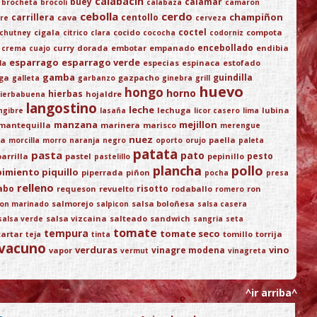
calabacin
buey
calamar
brocheta
brocoli
calabaza
camaron
cebolla
cerdo
champiñon
carrillera
centollo
cava
re
cerveza
coctel
cigala
cocido
compota
chutney
citrico
clara
cococha
codorniz
encebollado
curry
dorada
embotar
empanado
endibia
crema
cuajo
esparrago
esparrago verde
especias
espinaca
estofado
la
gamba
guindilla
ega
gazpacho
galleta
garbanzo
ginebra
grill
huevo
hongo
horno
hierbas
hojaldre
ierbabuena
langostino
leche
lechuga
lubina
ngibre
lasaña
licor casero
lima
manzana
mejillon
mantequilla
marinera
marisco
merengue
nuez
ja
paella
morcilla
morro
naranja
negro
oporto
orujo
paleta
patata
pasta
pato
pesto
parrilla
pastel
pepinillo
pastelillo
plancha
pollo
pimiento piquillo
piperrada
piñon
pocha
presa
relleno
abo
risotto
requeson
revuelto
rodaballo
ron
romero
salmorejo
salsa boloñesa
on marinado
salpicon
salsa casera
salsa vizcaina
salteado
sandwich
salsa verde
sangria
seta
tomate
tempura
tomate seco
tartar
tomillo
torrija
teja
tinta
vacuno
verduras
vino
vinagre modena
vapor
vermut
vinagreta
^ir arriba^