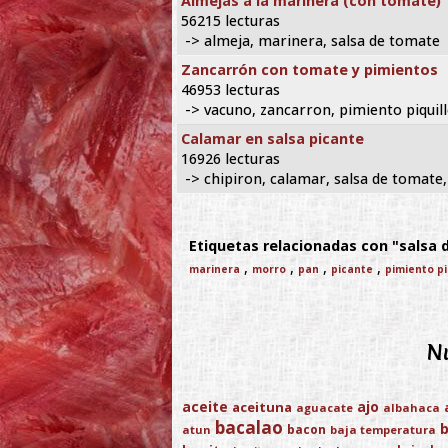
Almejas a la marinera (con tomate)
56215 lecturas
-> almeja, marinera, salsa de tomate
Zancarrón con tomate y pimientos
46953 lecturas
-> vacuno, zancarron, pimiento piquill
Calamar en salsa picante
16926 lecturas
-> chipiron, calamar, salsa de tomate,
Etiquetas relacionadas con "salsa 
,
,
,
,
marinera
morro
pan
picante
pimiento pi
Nu
aceite
ajo
aceituna
aguacate
albahaca
bacalao
bacon
atun
baja temperatura