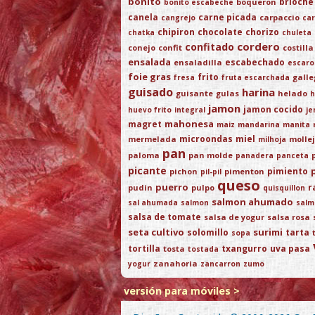
bonito
brioche
boqueron
bonito escabeche
canela
carne picada
carpaccio
cangrejo
car
chipiron
chocolate
chorizo
chatka
chuleta
cordero
confitado
conejo
confit
costilla
ensalada
escabechado
ensaladilla
escaro
foie gras
frito
gall
fresa
fruta escarchada
guisado
harina
guisante
gulas
helado
h
jamon
jamon cocido
huevo frito
integral
je
mahonesa
magret
maiz
mandarina
manita
microondas
miel
mermelada
molle
milhoja
pan
paloma
pan molde
panadera
panceta
picante
pimiento
pichon
pimenton
pil-pil
queso
puerro
r
pudin
pulpo
quisquillon
salmon ahumado
sal ahumada
salmon
salm
salsa de tomate
salsa de yogur
salsa rosa
seta cultivo
surimi
solomillo
tarta
sopa
tortilla
txangurro
uva pasa
tosta
tostada
zanahoria
yogur
zancarron
zumo
versión para móviles >