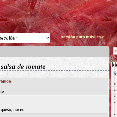
versión para móviles >
 salsa de tomate
R
rápida
ate
, queso, horno