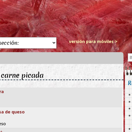
versión para móviles >
: carne picada
R
ra
lsa de queso
eso