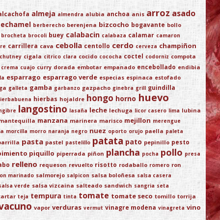
arroz
asado
almeja
alcachofa
anchoa
alubia
anis
almendra
bechamel
bizcocho
bogavante
berenjena
bollo
berberecho
calabacin
buey
calamar
brocheta
brocoli
calabaza
camaron
cebolla
cerdo
champiñon
carrillera
centollo
cava
re
cerveza
coctel
cigala
cocido
compota
chutney
citrico
clara
cococha
codorniz
encebollado
curry
dorada
embotar
empanado
endibia
crema
cuajo
esparrago
esparrago verde
especias
espinaca
estofado
la
gamba
guindilla
ega
gazpacho
galleta
garbanzo
ginebra
grill
huevo
hongo
horno
hierbas
hojaldre
ierbabuena
langostino
leche
lechuga
lubina
ngibre
lasaña
licor casero
lima
manzana
mejillon
mantequilla
marinera
marisco
merengue
nuez
ja
paella
morcilla
morro
naranja
negro
oporto
orujo
paleta
patata
pasta
pato
pesto
parrilla
pastel
pepinillo
pastelillo
plancha
pollo
pimiento piquillo
piperrada
piñon
pocha
presa
relleno
abo
risotto
requeson
revuelto
rodaballo
ron
romero
salmorejo
salsa boloñesa
on marinado
salpicon
salsa casera
salsa vizcaina
salteado
sandwich
salsa verde
sangria
seta
tomate
tempura
tomate seco
tartar
tomillo
torrija
teja
tinta
vacuno
verduras
vino
vinagre modena
vapor
vermut
vinagreta