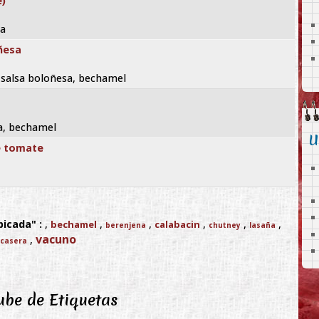
e)
sa
ñesa
, salsa boloñesa, bechamel
sa, bechamel
U
e tomate
picada" :
,
,
,
,
,
,
bechamel
calabacin
berenjena
chutney
lasaña
vacuno
,
 casera
be de Etiquetas