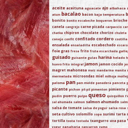
aceite
ajo
aceituna
aguacate
albahaca
bacalao
bacon
atun
baja temperatura
bonito
brioche
boqueron
bonito escabeche
canela
carne picada
carpaccio
cangrejo
car
chipiron
chocolate
chorizo
chatka
chuleta
cordero
confitado
conejo
confit
costilla
ensalada
escabechado
ensaladilla
escaro
foie gras
frito
gall
fresa
fruta escarchada
guisado
harina
guisante
gulas
helado
h
jamon
jamon cocido
huevo frito
integral
je
mahonesa
magret
maiz
mandarina
manita
microondas
miel
mermelada
molle
milhoja
pan
paloma
pan molde
panadera
panceta
picante
pimiento
pichon
pimenton
pil-pil
queso
puerro
r
pudin
pulpo
quisquillon
salmon ahumado
sal ahumada
salmon
salm
salsa de tomate
salsa de yogur
salsa rosa
seta cultivo
surimi
solomillo
tarta
sopa
tortilla
txangurro
uva pasa
tosta
tostada
zanahoria
yogur
zancarron
zumo