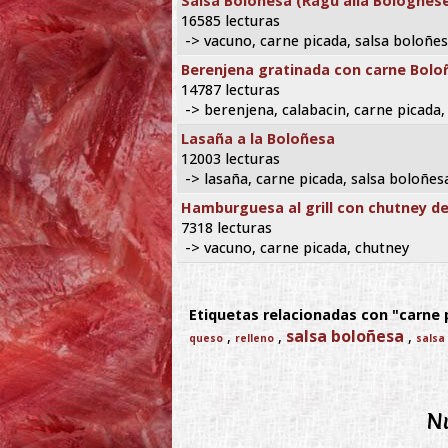
Salsa Boloñesa (Ragú alla Bolognes
16585 lecturas
-> vacuno, carne picada, salsa boloñe
Berenjena gratinada con carne Bolo
14787 lecturas
-> berenjena, calabacin, carne picada
Lasaña a la Boloñesa
12003 lecturas
-> lasaña, carne picada, salsa boloñe
Hamburguesa al grill con chutney d
7318 lecturas
-> vacuno, carne picada, chutney
Etiquetas relacionadas con "carne 
salsa boloñesa
,
,
,
queso
relleno
salsa
Nu