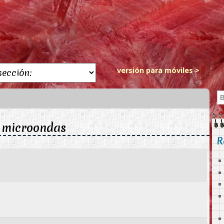
versión para móviles >
: microondas
R