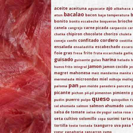
aceite
ajo
aceituna
aguacate
albahaca
bacalao
bacon
atun
baja temperatura
bonito
brioche
boqueron
bonito escabeche
canela
carne picada
carpaccio
cangrejo
car
chipiron
chocolate
chorizo
chatka
chuleta
cordero
confitado
conejo
confit
costilla
ensalada
escabechado
ensaladilla
escaro
foie gras
frito
gall
fresa
fruta escarchada
guisado
harina
guisante
gulas
helado
h
jamon
jamon cocido
huevo frito
integral
je
mahonesa
magret
maiz
mandarina
manita
microondas
miel
mermelada
molle
milhoja
pan
paloma
pan molde
panadera
panceta
picante
pimiento
pichon
pimenton
pil-pil
queso
puerro
r
pudin
pulpo
quisquillon
salmon ahumado
sal ahumada
salmon
salm
salsa de tomate
salsa de yogur
salsa rosa
seta cultivo
surimi
solomillo
tarta
sopa
tortilla
txangurro
uva pasa
tosta
tostada
zanahoria
yogur
zancarron
zumo