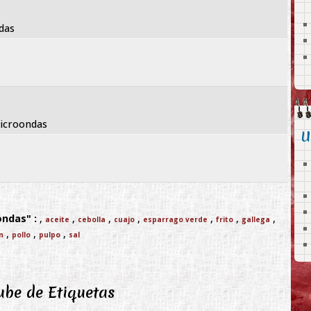
das
microondas
U
ndas" :
,
,
,
,
,
,
,
aceite
cebolla
cuajo
esparrago verde
frito
gallega
,
,
,
n
pollo
pulpo
sal
be de Etiquetas