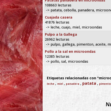
Patatas panadera en microondas
108663 lecturas
-> patata, cebolla, panadera, microon
Cuajada casera
41876 lecturas
-> leche, cuajo, miel, microondas
Pulpo a la Gallega
26962 lecturas
-> pulpo, gallega, pimenton, aceite, 
Pollo a la sal en microondas
12385 lecturas
-> pollo, sal, microondas
Etiquetas relacionadas con "microo
patata
,
,
,
,
leche
miel
panadera
pimento
Nu