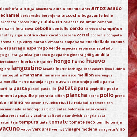
arroz
asado
almeja
alcachofa
anchoa
alubia
anis
almendra
bechamel
bizcocho
bogavante
berenjena
bollo
berberecho
calabacin
buey
calamar
brocheta
brocoli
calabaza
camaron
cebolla
cerdo
champiñon
carrillera
centollo
cava
re
cerveza
coctel
cigala
cocido
compota
chutney
citrico
clara
cococha
codorniz
encebollado
curry
dorada
embotar
empanado
endibia
crema
cuajo
esparrago
esparrago verde
especias
espinaca
estofado
la
gamba
guindilla
ega
gazpacho
galleta
garbanzo
ginebra
grill
huevo
hongo
horno
hierbas
hojaldre
ierbabuena
langostino
leche
lechuga
lubina
ngibre
lasaña
licor casero
lima
manzana
mejillon
mantequilla
marinera
marisco
merengue
nuez
ja
paella
morcilla
morro
naranja
negro
oporto
orujo
paleta
patata
pasta
pato
pesto
parrilla
pastel
pepinillo
pastelillo
plancha
pollo
pimiento piquillo
piperrada
piñon
pocha
presa
relleno
abo
risotto
requeson
revuelto
rodaballo
ron
romero
salmorejo
salsa boloñesa
on marinado
salpicon
salsa casera
salsa vizcaina
salteado
sandwich
salsa verde
sangria
seta
tomate
tempura
tomate seco
tartar
tomillo
torrija
teja
tinta
vacuno
verduras
vino
vinagre modena
vapor
vermut
vinagreta