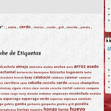
cerdo
" :
,
,
,
,
,
,
,
,
alubia
chorizo
cocido
grill
morcilla
patata
U
be de Etiquetas
arroz
asado
almeja
alcachofa
anchoa
alubia
anis
almendra
bechamel
bizcocho
bogavante
berenjena
bollo
berberecho
calabacin
buey
calamar
brocheta
brocoli
calabaza
camaron
cebolla
cerdo
champiñon
carrillera
centollo
cava
re
cerveza
coctel
cigala
cocido
compota
chutney
citrico
clara
cococha
codorniz
encebollado
curry
dorada
embotar
empanado
endibia
crema
cuajo
esparrago
esparrago verde
especias
espinaca
estofado
la
gamba
guindilla
ega
gazpacho
galleta
garbanzo
ginebra
grill
huevo
hongo
horno
hierbas
hojaldre
ierbabuena