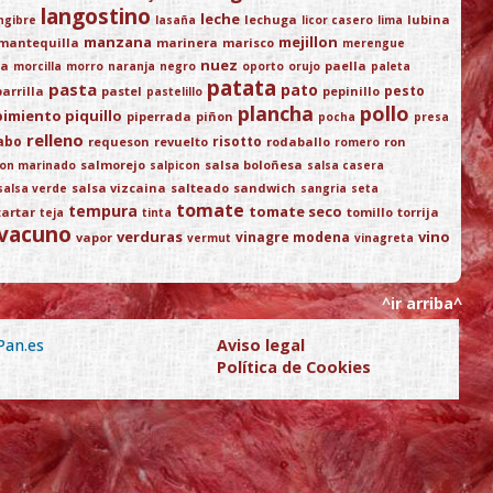
langostino
leche
lechuga
lubina
ngibre
lasaña
licor casero
lima
manzana
mejillon
mantequilla
marinera
marisco
merengue
nuez
ja
paella
morcilla
morro
naranja
negro
oporto
orujo
paleta
patata
pasta
pato
pesto
parrilla
pastel
pepinillo
pastelillo
plancha
pollo
pimiento piquillo
piperrada
piñon
pocha
presa
relleno
abo
risotto
requeson
revuelto
rodaballo
ron
romero
salmorejo
salsa boloñesa
on marinado
salpicon
salsa casera
salsa vizcaina
salteado
sandwich
salsa verde
sangria
seta
tomate
tempura
tomate seco
tartar
tomillo
torrija
teja
tinta
vacuno
verduras
vino
vinagre modena
vapor
vermut
vinagreta
^ir arriba^
Pan.es
Aviso legal
Política de Cookies