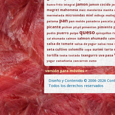
jamon
jamon cocido
huevo frito
integral
je
mahonesa
magret
maiz
mandarina
manita
microondas
miel
mermelada
molle
milhoja
pan
paloma
pan molde
panadera
panceta
picante
pimiento
pichon
pimenton
pil-pil
queso
puerro
r
pudin
pulpo
quisquillon
salmon ahumado
sal ahumada
salmon
salm
salsa de tomate
salsa de yogur
salsa rosa
seta cultivo
surimi
solomillo
tarta
sopa
tortilla
txangurro
uva pasa
tosta
tostada
zanahoria
yogur
zancarron
zumo
versión para móviles >
Diseño y Contenido © 2006-2026
Con
Todos los derechos reservados