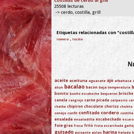
Costillas de cerdo al grill
25508 lecturas
-> cerdo, costilla, grill
Etiquetas relacionadas con "costilla
,
romero
tocino
Nu
aceite
ajo
aceituna
aguacate
albahaca
bacalao
bacon
atun
baja temperatura
bonito
brioche
boqueron
bonito escabeche
canela
carne picada
carpaccio
cangrejo
car
chipiron
chocolate
chorizo
chatka
chuleta
cordero
confitado
conejo
confit
costilla
ensalada
escabechado
ensaladilla
escaro
foie gras
frito
gall
fresa
fruta escarchada
guisado
harina
guisante
gulas
helado
h