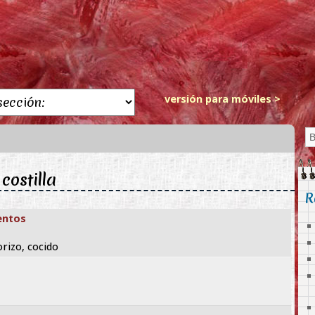
versión para móviles >
costilla
R
entos
orizo, cocido