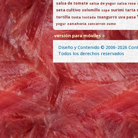
salsa de tomate
salsa de yogur
salsa rosa
seta cultivo
surimi
solomillo
tarta
sopa
tortilla
txangurro
uva pasa
tosta
tostada
zanahoria
yogur
zancarron
zumo
versión para móviles >
Diseño y Contenido © 2006-2026
Con
Todos los derechos reservados