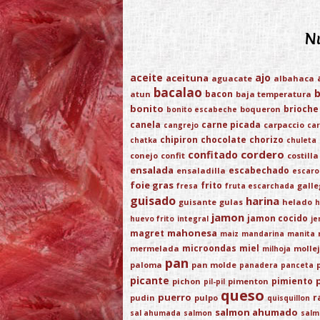
Nu
aceite
ajo
aceituna
aguacate
albahaca
bacalao
bacon
atun
baja temperatura
bonito
brioche
boqueron
bonito escabeche
canela
carne picada
carpaccio
cangrejo
car
chipiron
chocolate
chorizo
chatka
chuleta
cordero
confitado
conejo
confit
costilla
ensalada
escabechado
ensaladilla
escaro
foie gras
frito
gall
fresa
fruta escarchada
guisado
harina
guisante
gulas
helado
h
jamon
jamon cocido
huevo frito
integral
je
mahonesa
magret
maiz
mandarina
manita
microondas
miel
mermelada
molle
milhoja
pan
paloma
pan molde
panadera
panceta
picante
pimiento
pichon
pimenton
pil-pil
queso
puerro
r
pudin
pulpo
quisquillon
salmon ahumado
sal ahumada
salmon
salm