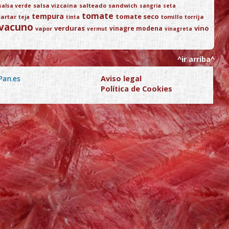
salsa vizcaina
salteado
sandwich
salsa verde
sangria
seta
tomate
tempura
tomate seco
tartar
tomillo
torrija
teja
tinta
vacuno
verduras
vino
vinagre modena
vapor
vermut
vinagreta
^ir arriba^
Pan.es
Aviso legal
Política de Cookies