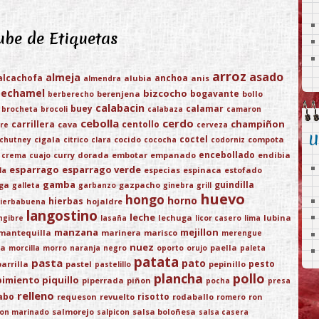
be de Etiquetas
arroz
asado
almeja
alcachofa
anchoa
alubia
anis
almendra
bechamel
bizcocho
bogavante
berenjena
bollo
berberecho
calabacin
buey
calamar
brocheta
brocoli
calabaza
camaron
cebolla
cerdo
champiñon
carrillera
centollo
cava
re
cerveza
U
coctel
cigala
cocido
compota
chutney
citrico
clara
cococha
codorniz
encebollado
curry
dorada
embotar
empanado
endibia
crema
cuajo
esparrago
esparrago verde
especias
espinaca
estofado
la
gamba
guindilla
ega
gazpacho
galleta
garbanzo
ginebra
grill
huevo
hongo
horno
hierbas
hojaldre
ierbabuena
langostino
leche
lechuga
lubina
ngibre
lasaña
licor casero
lima
manzana
mejillon
mantequilla
marinera
marisco
merengue
nuez
ja
paella
morcilla
morro
naranja
negro
oporto
orujo
paleta
patata
pasta
pato
pesto
parrilla
pastel
pepinillo
pastelillo
plancha
pollo
pimiento piquillo
piperrada
piñon
pocha
presa
relleno
abo
risotto
requeson
revuelto
rodaballo
ron
romero
salmorejo
salsa boloñesa
on marinado
salpicon
salsa casera