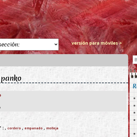
versión para móviles >
: panko
R
o
o
 :
,
,
,
cordero
empanado
molleja