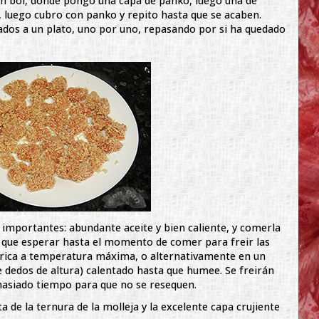
 un bol, donde pongo una capa de panko, luego una de
luego cubro con panko y repito hasta que se acaben.
dos a un plato, uno por uno, repasando por si ha quedado
s importantes: abundante aceite y bien caliente, y comerla
s que esperar hasta el momento de comer para freir las
ctrica a temperatura máxima, o alternativamente en un
e dedos de altura) calentado hasta que humee. Se freirán
masiado tiempo para que no se resequen.
ta de la ternura de la molleja y la excelente capa crujiente