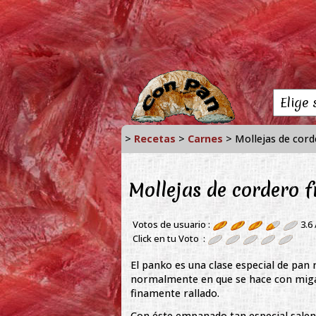
>
Recetas
>
Carnes
> Mollejas de cord
Mollejas de cordero f
Votos de usuario :
3.6
Click en tu Voto :
El panko es una clase especial de pan 
normalmente en que se hace con miga 
finamente rallado.
Con éste empanado tan especial salen