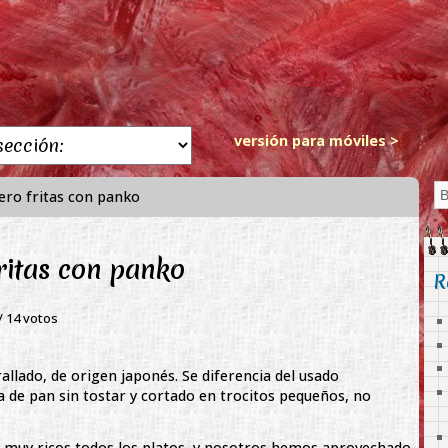
versión para móviles >
ero fritas con panko
ritas con panko
R
 /
14
votos
rallado, de origen japonés. Se diferencia del usado
de pan sin tostar y cortado en trocitos pequeños, no
 muy ricos todos los platos, y nosotros hemos aprovechado