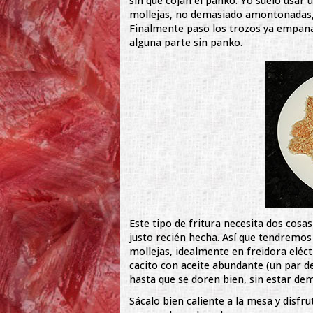
sin que cojan el panko. Yo suelo usar
mollejas, no demasiado amontonadas, 
Finalmente paso los trozos ya empana
alguna parte sin panko.
Este tipo de fritura necesita dos cosa
justo recién hecha. Así que tendremo
mollejas, idealmente en freidora elé
cacito con aceite abundante (un par d
hasta que se doren bien, sin estar de
Sácalo bien caliente a la mesa y disfru