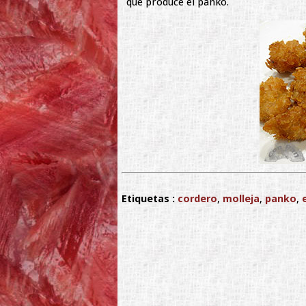
que produce el panko.
Etiquetas :
cordero
,
molleja
,
panko
,