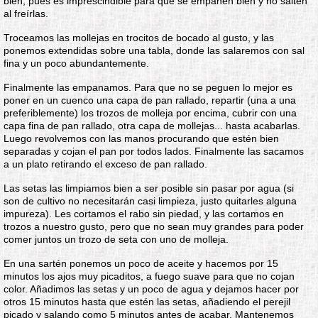
bien, pues es imprescindible para que se empanen bien y no salten
al freírlas.
Troceamos las mollejas en trocitos de bocado al gusto, y las
ponemos extendidas sobre una tabla, donde las salaremos con sal
fina y un poco abundantemente.
Finalmente las empanamos. Para que no se peguen lo mejor es
poner en un cuenco una capa de pan rallado, repartir (una a una
preferiblemente) los trozos de molleja por encima, cubrir con una
capa fina de pan rallado, otra capa de mollejas... hasta acabarlas.
Luego revolvemos con las manos procurando que estén bien
separadas y cojan el pan por todos lados. Finalmente las sacamos
a un plato retirando el exceso de pan rallado.
Las setas las limpiamos bien a ser posible sin pasar por agua (si
son de cultivo no necesitarán casi limpieza, justo quitarles alguna
impureza). Les cortamos el rabo sin piedad, y las cortamos en
trozos a nuestro gusto, pero que no sean muy grandes para poder
comer juntos un trozo de seta con uno de molleja.
En una sartén ponemos un poco de aceite y hacemos por 15
minutos los ajos muy picaditos, a fuego suave para que no cojan
color. Añadimos las setas y un poco de agua y dejamos hacer por
otros 15 minutos hasta que estén las setas, añadiendo el perejil
picado y salando como 5 minutos antes de acabar. Mantenemos