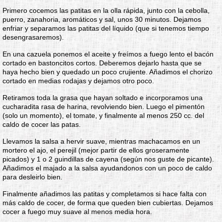
Primero cocemos las patitas en la olla rápida, junto con la cebolla,
puerro, zanahoria, aromáticos y sal, unos 30 minutos. Dejamos
enfriar y separamos las patitas del líquido (que si tenemos tiempo
desengrasaremos).
En una cazuela ponemos el aceite y freímos a fuego lento el bacón
cortado en bastoncitos cortos. Deberemos dejarlo hasta que se
haya hecho bien y quedado un poco crujiente. Añadimos el chorizo
cortado en medias rodajas y dejamos otro poco.
Retiramos toda la grasa que hayan soltado e incorporamos una
cucharadita rasa de harina, revolviendo bien. Luego el pimentón
(solo un momento), el tomate, y finalmente al menos 250 cc. del
caldo de cocer las patas.
Llevamos la salsa a hervir suave, mientras machacamos en un
mortero el ajo, el perejil (mejor partir de ellos groseramente
picados) y 1 o 2 guindillas de cayena (según nos guste de picante).
Añadimos el majado a la salsa ayudandonos con un poco de caldo
para desleirlo bien.
Finalmente añadimos las patitas y completamos si hace falta con
más caldo de cocer, de forma que queden bien cubiertas. Dejamos
cocer a fuego muy suave al menos media hora.