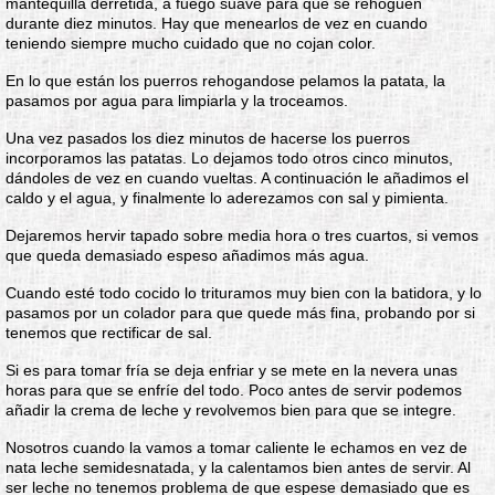
mantequilla derretida, a fuego suave para que se rehoguen
durante diez minutos. Hay que menearlos de vez en cuando
teniendo siempre mucho cuidado que no cojan color.
En lo que están los puerros rehogandose pelamos la patata, la
pasamos por agua para limpiarla y la troceamos.
Una vez pasados los diez minutos de hacerse los puerros
incorporamos las patatas. Lo dejamos todo otros cinco minutos,
dándoles de vez en cuando vueltas. A continuación le añadimos el
caldo y el agua, y finalmente lo aderezamos con sal y pimienta.
Dejaremos hervir tapado sobre media hora o tres cuartos, si vemos
que queda demasiado espeso añadimos más agua.
Cuando esté todo cocido lo trituramos muy bien con la batidora, y lo
pasamos por un colador para que quede más fina, probando por si
tenemos que rectificar de sal.
Si es para tomar fría se deja enfriar y se mete en la nevera unas
horas para que se enfríe del todo. Poco antes de servir podemos
añadir la crema de leche y revolvemos bien para que se integre.
Nosotros cuando la vamos a tomar caliente le echamos en vez de
nata leche semidesnatada, y la calentamos bien antes de servir. Al
ser leche no tenemos problema de que espese demasiado que es