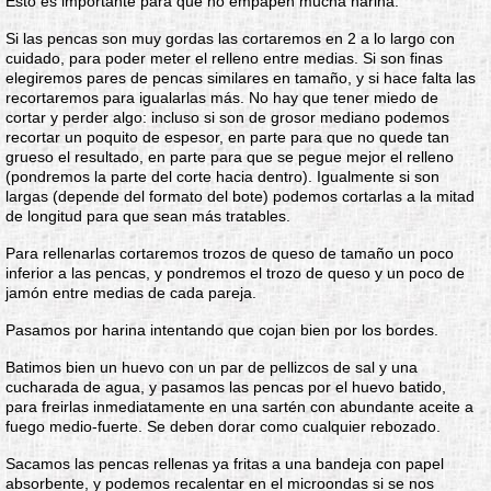
Esto es importante para que no empapen mucha harina.
Si las pencas son muy gordas las cortaremos en 2 a lo largo con
cuidado, para poder meter el relleno entre medias. Si son finas
elegiremos pares de pencas similares en tamaño, y si hace falta las
recortaremos para igualarlas más. No hay que tener miedo de
cortar y perder algo: incluso si son de grosor mediano podemos
recortar un poquito de espesor, en parte para que no quede tan
grueso el resultado, en parte para que se pegue mejor el relleno
(pondremos la parte del corte hacia dentro). Igualmente si son
largas (depende del formato del bote) podemos cortarlas a la mitad
de longitud para que sean más tratables.
Para rellenarlas cortaremos trozos de queso de tamaño un poco
inferior a las pencas, y pondremos el trozo de queso y un poco de
jamón entre medias de cada pareja.
Pasamos por harina intentando que cojan bien por los bordes.
Batimos bien un huevo con un par de pellizcos de sal y una
cucharada de agua, y pasamos las pencas por el huevo batido,
para freirlas inmediatamente en una sartén con abundante aceite a
fuego medio-fuerte. Se deben dorar como cualquier rebozado.
Sacamos las pencas rellenas ya fritas a una bandeja con papel
absorbente, y podemos recalentar en el microondas si se nos