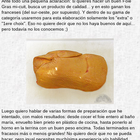
Ante todo una pequeña aclaración: si quieres hacer un buen Foie
Gras mi-cuit, busca un producto de calidad... y en esto ganan los
franceses (del sur-oeste, por supuesto). Y dentro de su gama de
categoría usaremos para esta elaboración solamente los "extra" o
"1ere choix". Eso no quiere decir que no los haya buenos de aquí...
pero todavía no los conocemos ;)
Luego quiero hablar de varias formas de preparación que he
intentado, con malos resultados: desde cocer el foie entero al baño
maría, envuelto bien prieto en plástico de cocina, hasta ponerlo al
horno en la terrina con un buen peso encima. Todas terminados en
fracasos más o menos grandes! No quiero decir que no se pueda
hacer, pero igual necesitas muchísima experiencia y/o habilidad