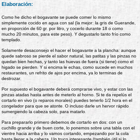
Elaboración:
Como he dicho el bogavante se puede comer lo mismo
simplemente cocido en agua con sal (la mejor: la gris de Guerande,
en proporción de 60 gr. por litro, y cocerlo durante 18 o como
mucho 20 minutos, para este peso). Y degustarlo tanto frío como
templado.
Solamente desaconsejo el hacer el bogavante a la plancha: aunque
quede sabroso se pierde el sabor natural, las patitas y las pinzas no
quedan bien hechas, y tanto las huevas de fuera (si tiene) como el
higado se pierden. Y si encima le echas, como sucede en muchos
restaurantes, un refrito de ajos por encima, ya lo terminas de
destrozar.
Por supuesto el bogavante deberá comprarse vivo, y estar con las
pinzas atadas hasta antes de meterlo al horno. Si te da repelús el
cortarlo en vivo (o reparos morales) puedes tenerlo 1/2 hora en el
congelador para que se atonte. O incluso darle un hervor rápido
sumergiendo la cabeza solo, para matarlo.
Para prepararlo primero debemos de cortarlo en dos: con un
cuchillo grande y de buen corte, lo ponemos sobre una tabla con el
vientre hacia arriba y lo vamos cortando, empezando por la cola
hasta llegar a la cabeza. Un truco interesante (también útil si lo