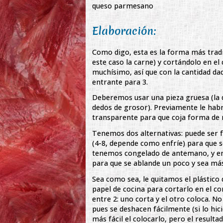
queso parmesano
Elaboración:
Como digo, esta es la forma más tradi
este caso la carne) y cortándolo en e
muchísimo, así que con la cantidad d
entrante para 3.
Deberemos usar una pieza gruesa (la q
dedos de grosor). Previamente le habr
transparente para que coja forma de r
Tenemos dos alternativas: puede ser 
(4-8, depende como enfríe) para que s
tenemos congelado de antemano, y en
para que se ablande un poco y sea más 
Sea como sea, le quitamos el plástico
papel de cocina para cortarlo en el c
entre 2: uno corta y el otro coloca. N
pues se deshacen fácilmente (si lo hic
más fácil el colocarlo, pero el resultad