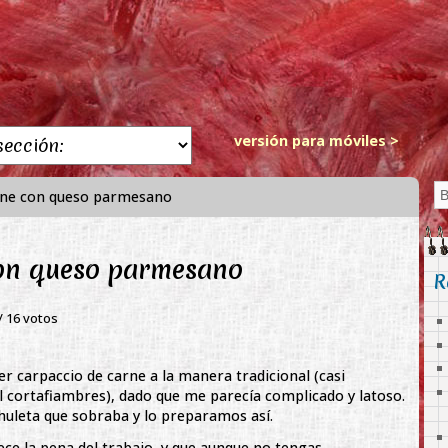
versión para móviles >
rne con queso parmesano
con queso parmesano
R
 /
16
votos
 carpaccio de carne a la manera tradicional (casi
l cortafiambres), dado que me parecía complicado y latoso.
huleta que sobraba y lo preparamos así.
ece la pena del trabajo, y que aunque no tengas