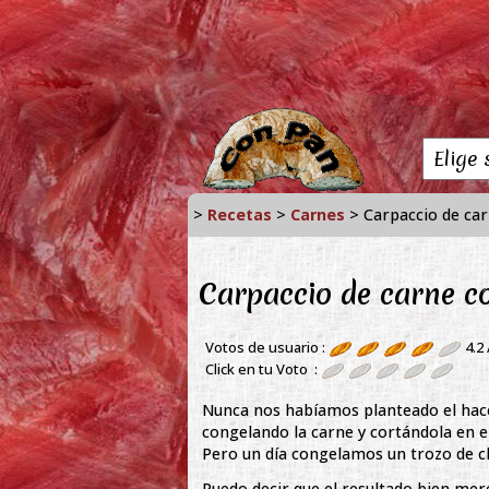
>
Recetas
>
Carnes
> Carpaccio de ca
Carpaccio de carne 
Votos de usuario :
4.2
Click en tu Voto :
Nunca nos habíamos planteado el hacer
congelando la carne y cortándola en e
Pero un día congelamos un trozo de c
Puedo decir que el resultado bien mer