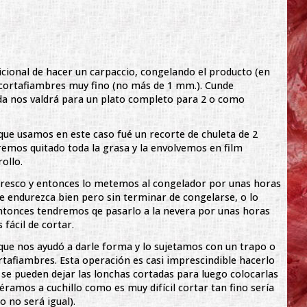
cional de hacer un carpaccio, congelando el producto (en
l cortafiambres muy fino (no más de 1 mm.). Cunde
ada nos valdrá para un plato completo para 2 o como
ue usamos en este caso fué un recorte de chuleta de 2
emos quitado toda la grasa y la envolvemos en film
ollo.
fresco y entonces lo metemos al congelador por unas horas
e endurezca bien pero sin terminar de congelarse, o lo
tonces tendremos qe pasarlo a la nevera por unas horas
fácil de cortar.
 que nos ayudó a darle forma y lo sujetamos con un trapo o
ortafiambres. Esta operación es casi imprescindible hacerlo
o se pueden dejar las lonchas cortadas para luego colocarlas
iéramos a cuchillo como es muy difícil cortar tan fino sería
o no será igual).