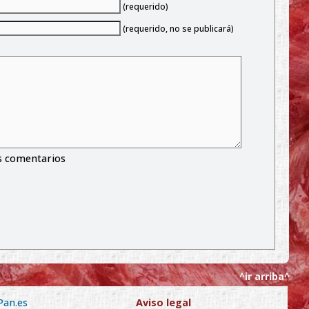
(requerido)
(requerido, no se publicará)
s comentarios
^ir arriba^
Pan.es
Aviso legal