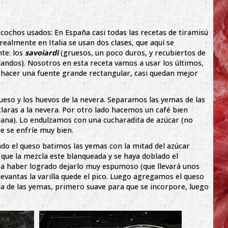
zcochos usados: En España casi todas las recetas de tiramisú
 realmente en Italia se usan dos clases, que aquí se
te: los
savoiardi
(gruesos, un poco duros, y recubiertos de
andos). Nosotros en esta receta vamos a usar los últimos,
 a hacer una fuente grande rectangular, casi quedan mejor
eso y los huevos de la nevera. Separamos las yemas de las
claras a la nevera. Por otro lado hacemos un café bien
liana). Lo endulzamos con una cucharadita de azúcar (no
e se enfríe muy bien.
ado el queso batimos las yemas con la mitad del azúcar
a que la mezcla este blanqueada y se haya doblado el
a haber logrado dejarlo muy espumoso (que llevará unos
levantas la varilla quede el pico. Luego agregamos el queso
a de las yemas, primero suave para que se incorpore, luego