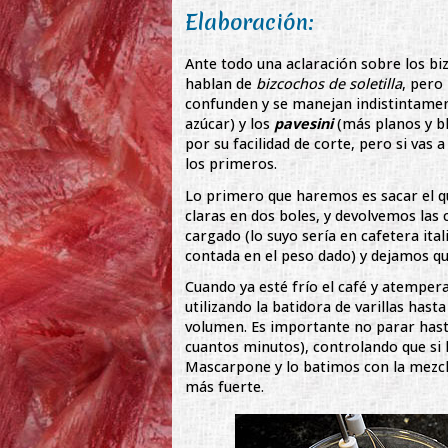
Elaboración:
Ante todo una aclaración sobre los bi
hablan de
bizcochos de soletilla
, pero
confunden y se manejan indistintamen
azúcar) y los
pavesini
(más planos y bl
por su facilidad de corte, pero si vas
los primeros.
Lo primero que haremos es sacar el qu
claras en dos boles, y devolvemos las 
cargado (lo suyo sería en cafetera ita
contada en el peso dado) y dejamos qu
Cuando ya esté frío el café y atemper
utilizando la batidora de varillas hast
volumen. Es importante no parar hast
cuantos minutos), controlando que si 
Mascarpone y lo batimos con la mezcl
más fuerte.