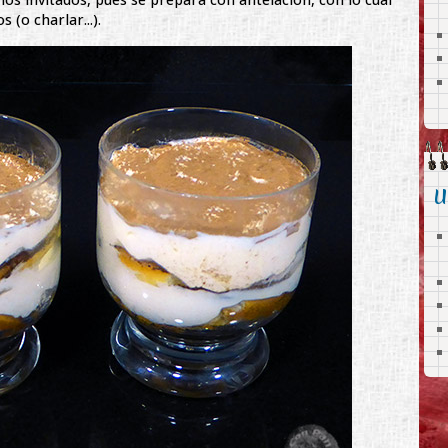
 (o charlar...).
U