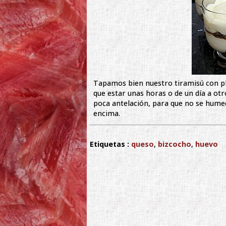
Tapamos bien nuestro tiramisú con pl
que estar unas horas o de un día a otr
poca antelación, para que no se hum
encima.
Etiquetas :
queso
,
bizcocho
,
huevo