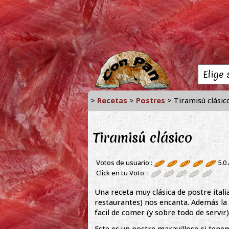
>
Recetas
>
Postres
> Tiramisú clásic
Tiramisú clásico
Votos de usuario :
5.0
Click en tu Voto :
Una receta muy clásica de postre ital
restaurantes) nos encanta. Además la 
facil de comer (y sobre todo de servir)
Este es un postre maravilloso si tenem