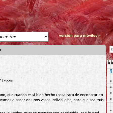
versión para móviles >
o
R
 /
2
votos
iano, que cuando está bien hecho (cosa rara de encontrar en
vamos a hacer en unos vasos individuales, para que sea más
.
os invitados, pues se prepara con antelación, con lo cual