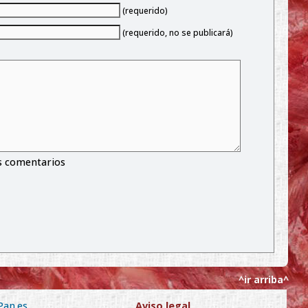
(requerido)
(requerido, no se publicará)
s comentarios
^ir arriba^
Pan.es
Aviso legal