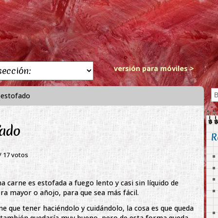
versión para móviles >
 estofado
fado
R
 /
17
votos
 carne es estofada a fuego lento y casi sin líquido de
era mayor o añojo, para que sea más fácil.
e que tener haciéndolo y cuidándolo, la cosa es que queda
lla también quedaría muy bueno, pero de esta forma queda