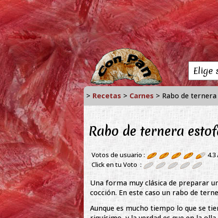
>
Recetas
>
Carnes
> Rabo de ternera
Rabo de ternera esto
Votos de usuario :
4.3
Click en tu Voto :
Una forma muy clásica de preparar una
cocción. En este caso un rabo de tern
Aunque es mucho tiempo lo que se tien
riquísimo, y la verdad es que en la o