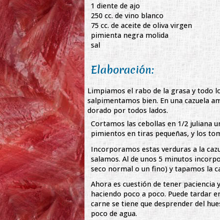
1 diente de ajo
250 cc. de vino blanco
75 cc. de aceite de oliva virgen
pimienta negra molida
sal
Elaboración:
Limpiamos el rabo de la grasa y todo l
salpimentamos bien. En una cazuela amp
dorado por todos lados.
Cortamos las cebollas en 1/2 juliana u
pimientos en tiras pequeñas, y los tom
Incorporamos estas verduras a la caz
salamos. Al de unos 5 minutos incorpo
seco normal o un fino) y tapamos la c
Ahora es cuestión de tener paciencia y
haciendo poco a poco. Puede tardar ent
carne se tiene que desprender del hues
poco de agua.