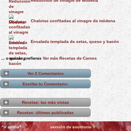
Reducción de vinagre de Módena
Chalotas confitadas al vinagre de módena
Ensalada templada de setas, queso y bacón
... o quizás prefieras
Ver más Recetas de Carnes
Ver 2 Comentarios
Escribe tu Comentario:
Recetas: las más vistas
Recetas: últimas publicadas
^ir arriba^
versión de escritorio >