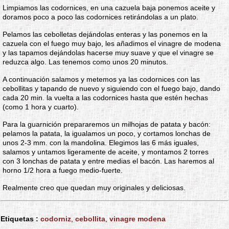
Limpiamos las codornices, en una cazuela baja ponemos aceite y
doramos poco a poco las codornices retirándolas a un plato.
Pelamos las cebolletas dejándolas enteras y las ponemos en la
cazuela con el fuego muy bajo, les añadimos el vinagre de modena
y las tapamos dejándolas hacerse muy suave y que el vinagre se
reduzca algo. Las tenemos como unos 20 minutos.
A continuación salamos y metemos ya las codornices con las
cebollitas y tapando de nuevo y siguiendo con el fuego bajo, dando
cada 20 min. la vuelta a las codornices hasta que estén hechas
(como 1 hora y cuarto).
Para la guarnición prepararemos un milhojas de patata y bacón:
pelamos la patata, la igualamos un poco, y cortamos lonchas de
unos 2-3 mm. con la mandolina. Elegimos las 6 más iguales,
salamos y untamos ligeramente de aceite, y montamos 2 torres
con 3 lonchas de patata y entre medias el bacón. Las haremos al
horno 1/2 hora a fuego medio-fuerte.
Realmente creo que quedan muy originales y deliciosas.
Etiquetas :
codorniz
,
cebollita
,
vinagre modena