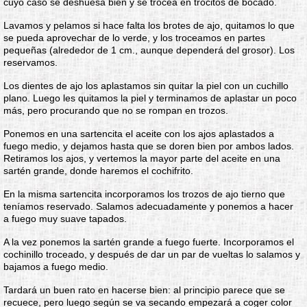
cuyo caso se deshuesa bien y se trocea en trocitos de bocado.
Lavamos y pelamos si hace falta los brotes de ajo, quitamos lo que
se pueda aprovechar de lo verde, y los troceamos en partes
pequeñas (alrededor de 1 cm., aunque dependerá del grosor). Los
reservamos.
Los dientes de ajo los aplastamos sin quitar la piel con un cuchillo
plano. Luego les quitamos la piel y terminamos de aplastar un poco
más, pero procurando que no se rompan en trozos.
Ponemos en una sartencita el aceite con los ajos aplastados a
fuego medio, y dejamos hasta que se doren bien por ambos lados.
Retiramos los ajos, y vertemos la mayor parte del aceite en una
sartén grande, donde haremos el cochifrito.
En la misma sartencita incorporamos los trozos de ajo tierno que
teníamos reservado. Salamos adecuadamente y ponemos a hacer
a fuego muy suave tapados.
A la vez ponemos la sartén grande a fuego fuerte. Incorporamos el
cochinillo troceado, y después de dar un par de vueltas lo salamos y
bajamos a fuego medio.
Tardará un buen rato en hacerse bien: al principio parece que se
recuece, pero luego según se va secando empezará a coger color