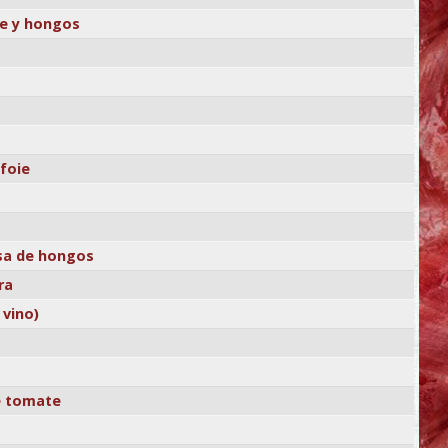
ie y hongos
 foie
lsa de hongos
ra
 vino)
e tomate