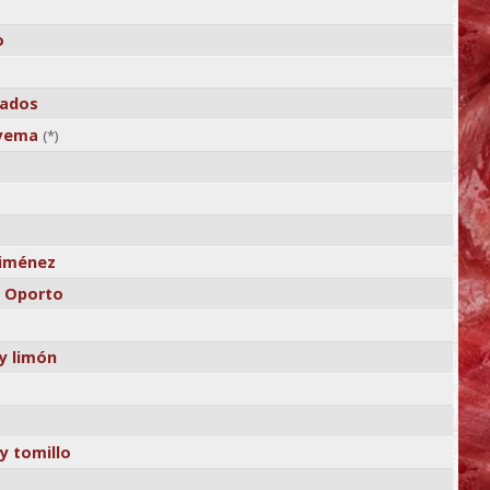
o
fados
 yema
(*)
Ximénez
e Oporto
y limón
y tomillo