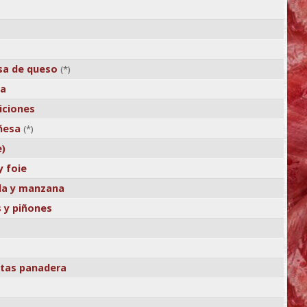
lsa de queso
(*)
la
iciones
ñesa
(*)
e)
y foie
da y manzana
 y piñones
tatas panadera