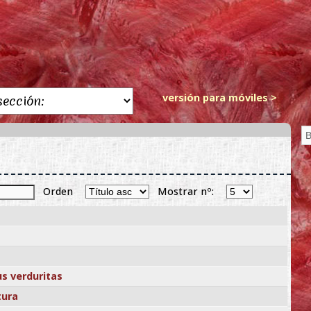
versión para móviles >
Orden
Mostrar nº:
s verduritas
tura