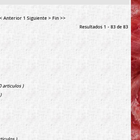
< Anterior
1
Siguiente >
Fin >>
Resultados 1 - 83 de 83
0 articulos )
)
rticulos )