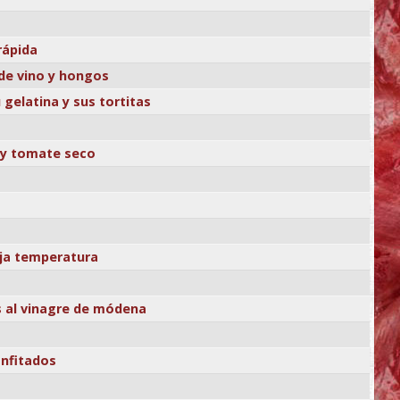
rápida
 de vino y hongos
gelatina y sus tortitas
 y tomate seco
aja temperatura
s al vinagre de módena
onfitados