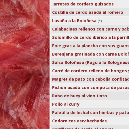
Jarretes de cordero guisados
Costilla de cerdo asada al romero
Lasaña a la Boloñesa
(*)
Calabacines rellenos con carne y sa
Solomillo de cerdo ibérico a la parril
Foie gras a la plancha con sus guarn
Berenjena gratinada con carne Bolo
Salsa Boloñesa (Ragú alla Bolognes
Carré de cordero relleno de hongos 
Magret de pato con cebolla confita
Pichón asado con compota de pasas
Rabo de buey al vino tinto
Pollo al curry
Paletilla de lechal con hierbas y pa
Codornices escabechadas