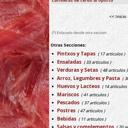
Carrilleras de cerdo al oporto
<< Inicio
(*) Enlazado desde otra seccion
Otras Secciones:
Pintxos y Tapas
( 17 articulos )
Ensaladas
( 33 articulos )
Verduras y Setas
( 48 articulos )
Arroz, Legumbres y Pasta
( 3
Huevos y Lacteos
( 14 articulos 
Mariscos
( 41 articulos )
Pescados
( 37 articulos )
Postres
( 47 articulos )
Bebidas
( 11 articulos )
Salsas y complementos
( 20 a