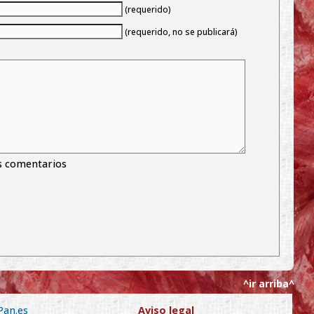
(requerido)
(requerido, no se publicará)
s comentarios
^ir arriba^
Pan.es
Aviso legal