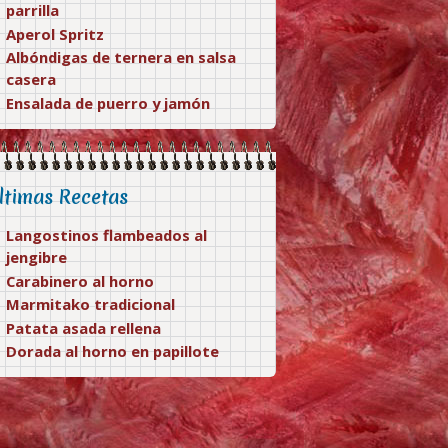
parrilla
Aperol Spritz
Albóndigas de ternera en salsa
casera
Ensalada de puerro y jamón
ltimas Recetas
Langostinos flambeados al
jengibre
Carabinero al horno
Marmitako tradicional
Patata asada rellena
Dorada al horno en papillote