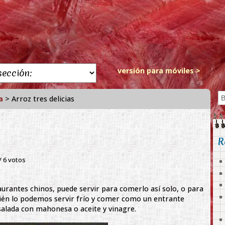
versión para móviles >
a
> Arroz tres delicias
R
 /
6
votos
staurantes chinos, puede servir para comerlo así solo, o para
ién lo podemos servir frío y comer como un entrante
salada con mahonesa o aceite y vinagre.