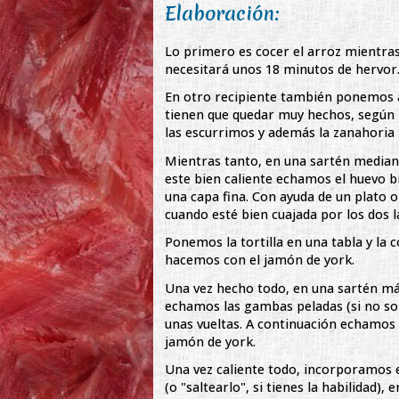
Elaboración:
Lo primero es cocer el arroz mientra
necesitará unos 18 minutos de hervor
En otro recipiente también ponemos a 
tienen que quedar muy hechos, según l
las escurrimos y además la zanahoria
Mientras tanto, en una sartén media
este bien caliente echamos el huevo b
una capa fina. Con ayuda de un plato o
cuando esté bien cuajada por los dos l
Ponemos la tortilla en una tabla y l
hacemos con el jamón de york.
Una vez hecho todo, en una sartén má
echamos las gambas peladas (si no s
unas vueltas. A continuación echamos la
jamón de york.
Una vez caliente todo, incorporamos e
(o "saltearlo", si tienes la habilidad),