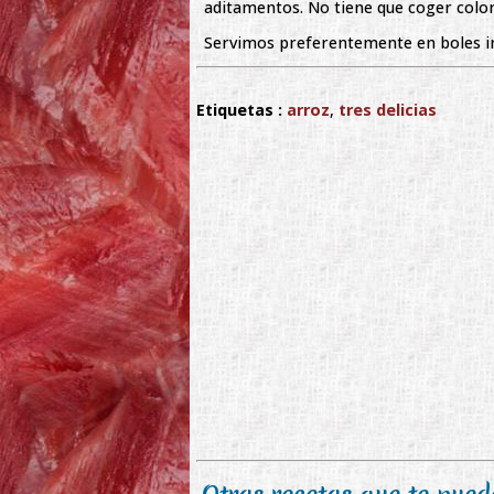
aditamentos. No tiene que coger color
Servimos preferentemente en boles in
Etiquetas :
arroz
,
tres delicias