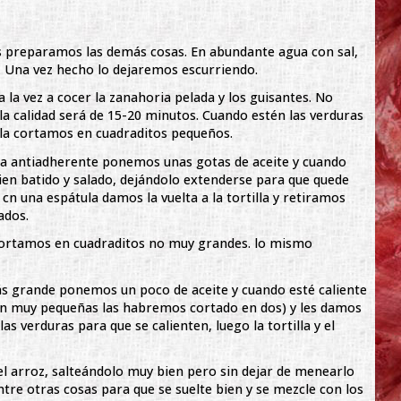
s preparamos las demás cosas. En abundante agua con sal,
. Una vez hecho lo dejaremos escurriendo.
la vez a cocer la zanahoria pelada y los guisantes. No
a calidad será de 15-20 minutos. Cuando estén las verduras
 la cortamos en cuadraditos pequeños.
na antiadherente ponemos unas gotas de aceite y cuando
ien batido y salado, dejándolo extenderse para que quede
 cn una espátula damos la vuelta a la tortilla y retiramos
ados.
a cortamos en cuadraditos no muy grandes. lo mismo
s grande ponemos un poco de aceite y cuando esté caliente
on muy pequeñas las habremos cortado en dos) y les damos
s verduras para que se calienten, luego la tortilla y el
l arroz, salteándolo muy bien pero sin dejar de menearlo
 entre otras cosas para que se suelte bien y se mezcle con los