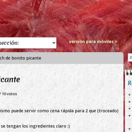
versión para móviles >
ch de bonito picante
icante
R
 /
10
votos
 mismo puede servir como cena rápida para 2 que (troceado)
se tengan los ingredientes claro :)