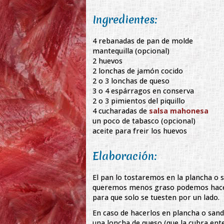
Ingredientes:
4 rebanadas de pan de molde
mantequilla (opcional)
2 huevos
2 lonchas de jamón cocido
2 o 3 lonchas de queso
3 o 4 espárragos en conserva
2 o 3 pimientos del piquillo
4 cucharadas de
salsa mahonesa
un poco de tabasco (opcional)
aceite para freir los huevos
Elaboración:
El pan lo tostaremos en la plancha o 
queremos menos graso podemos hacerl
para que solo se tuesten por un lado.
En caso de hacerlos en plancha o san
una loncha de queso (que la cubra ente