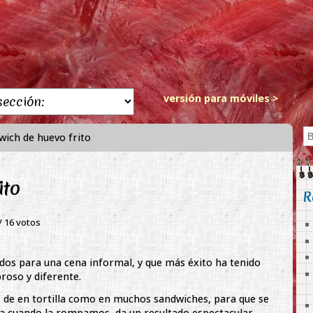
versión para móviles >
ich de huevo frito
ito
R
 /
16
votos
dos para una cena informal, y que más éxito ha tenido
roso y diferente.
ez de en tortilla como en muchos sandwiches, para que se
a cuando la rompamos, da un resultado espectacular.