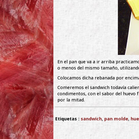
En el pan que va a ir arriba practicam
o menos del mismo tamaño, utilizando
Colocamos dicha rebanada por encima, y
Comeremos el sandwich todavía calient
condimentos, con el sabor del huevo f
por la mitad.
Etiquetas :
sandwich
,
pan molde
,
hue