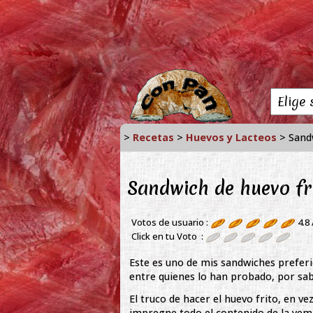
>
Recetas
>
Huevos y Lacteos
> Sandw
Sandwich de huevo fr
Votos de usuario :
4.8
Click en tu Voto :
Este es uno de mis sandwiches preferi
entre quienes lo han probado, por sab
El truco de hacer el huevo frito, en v
impregne todo el contenido de la yem