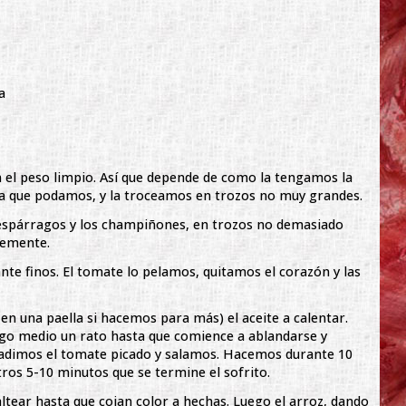
a
 el peso limpio. Así que depende de como la tengamos la
sa que podamos, y la troceamos en trozos no muy grandes.
spárragos y los champiñones, en trozos no demasiado
lemente.
ante finos. El tomate lo pelamos, quitamos el corazón y las
en una paella si hacemos para más) el aceite a calentar.
ego medio un rato hasta que comience a ablandarse y
ñadimos el tomate picado y salamos. Hacemos durante 10
ros 5-10 minutos que se termine el sofrito.
tear hasta que cojan color a hechas. Luego el arroz, dando