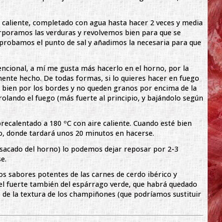
 caliente, completado con agua hasta hacer 2 veces y media
orporamos las verduras y revolvemos bien para que se
mprobamos el punto de sal y añadimos la necesaria para que
ncional, a mí me gusta más hacerlo en el horno, por la
nte hecho. De todas formas, si lo quieres hacer en fuego
a bien por los bordes y no queden granos por encima de la
rolando el fuego (más fuerte al principio, y bajándolo según
recalentado a 180 ºC con aire caliente. Cuando esté bien
o, donde tardará unos 20 minutos en hacerse.
 sacado del horno) lo podemos dejar reposar por 2-3
e.
 los sabores potentes de las carnes de cerdo ibérico y
l fuerte también del espárrago verde, que habrá quedado
o de la textura de los champiñones (que podríamos sustituir