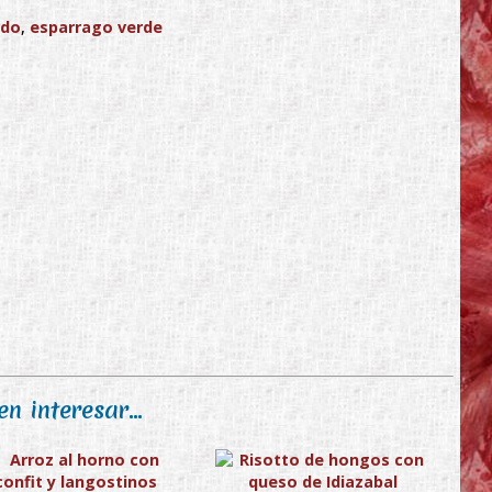
rdo
,
esparrago verde
n interesar...