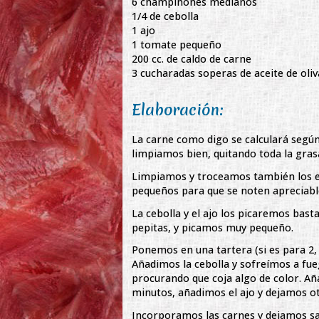
6 champiñones medianos
1/4 de cebolla
1 ajo
1 tomate pequeño
200 cc. de caldo de carne
3 cucharadas soperas de aceite de oliv
Elaboración:
La carne como digo se calculará según
limpiamos bien, quitando toda la gra
Limpiamos y troceamos también los e
pequeños para que se noten apreciab
La cebolla y el ajo los picaremos bast
pepitas, y picamos muy pequeño.
Ponemos en una tartera (si es para 2, 
Añadimos la cebolla y sofreímos a fu
procurando que coja algo de color. A
minutos, añadimos el ajo y dejamos ot
Incorporamos las carnes y dejamos sal