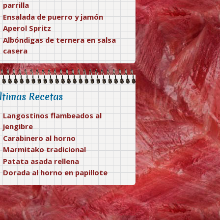
parrilla
Ensalada de puerro y jamón
Aperol Spritz
Albóndigas de ternera en salsa
casera
ltimas Recetas
Langostinos flambeados al
jengibre
Carabinero al horno
Marmitako tradicional
Patata asada rellena
Dorada al horno en papillote