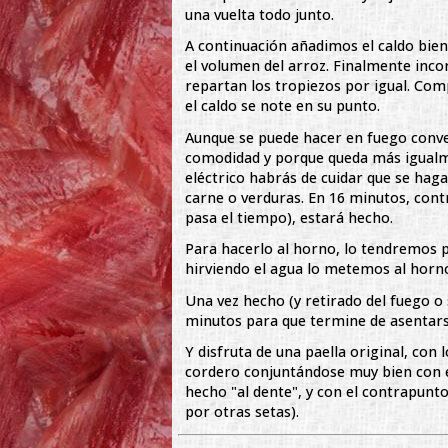
una vuelta todo junto.
A continuación añadimos el caldo bien
el volumen del arroz. Finalmente inc
repartan los tropiezos por igual. Co
el caldo se note en su punto.
Aunque se puede hacer en fuego conve
comodidad y porque queda más igualme
eléctrico habrás de cuidar que se hag
carne o verduras. En 16 minutos, cont
pasa el tiempo), estará hecho.
Para hacerlo al horno, lo tendremos p
hirviendo el agua lo metemos al horn
Una vez hecho (y retirado del fuego o
minutos para que termine de asentars
Y disfruta de una paella original, con
cordero conjuntándose muy bien con e
hecho "al dente", y con el contrapunt
por otras setas).