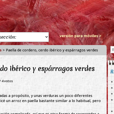
versión para móviles >
a
> Paella de cordero, cerdo ibérico y espárragos verdes
rdo ibérico y espárragos verdes
R
 /
4
votos
das a propósito, y unas verduras un poco diferentes
icé un arroz en paella bastante similar a lo habitual, pero
oración complicada, así que es otra forma de sorprender a