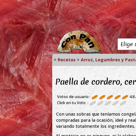
>
Recetas
>
Arroz, Legumbres y Past
Paella de cordero, ce
Votos de usuario :
4.8
Click en tu Voto :
Con unas sobras que teníamos congela
compradas para la ocasión, ideé y real
variando totalmente los ingredientes.
El misterio no es ninguno, ni la elab