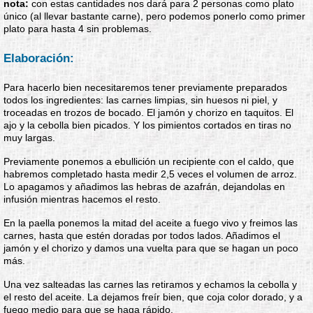
nota:
con estas cantidades nos dará para 2 personas como plato
único (al llevar bastante carne), pero podemos ponerlo como primer
plato para hasta 4 sin problemas.
Elaboración:
Para hacerlo bien necesitaremos tener previamente preparados
todos los ingredientes: las carnes limpias, sin huesos ni piel, y
troceadas en trozos de bocado. El jamón y chorizo en taquitos. El
ajo y la cebolla bien picados. Y los pimientos cortados en tiras no
muy largas.
Previamente ponemos a ebullición un recipiente con el caldo, que
habremos completado hasta medir 2,5 veces el volumen de arroz.
Lo apagamos y añadimos las hebras de azafrán, dejandolas en
infusión mientras hacemos el resto.
En la paella ponemos la mitad del aceite a fuego vivo y freimos las
carnes, hasta que estén doradas por todos lados. Añadimos el
jamón y el chorizo y damos una vuelta para que se hagan un poco
más.
Una vez salteadas las carnes las retiramos y echamos la cebolla y
el resto del aceite. La dejamos freír bien, que coja color dorado, y a
fuego medio para que se haga rápido.