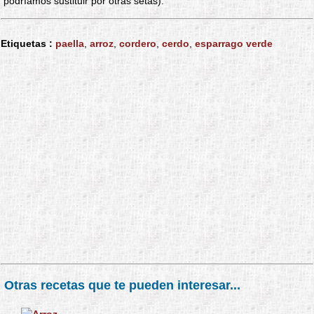
podríamos sustituir por otras setas).
Etiquetas :
paella
,
arroz
,
cordero
,
cerdo
,
esparrago verde
Otras recetas que te pueden interesar...