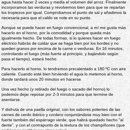
agua hasta hacer 2 veces y media el volumen del arroz. Finalmente
incorporamos las verduras y revolvemos bien para que se repartan
los tropiezos por igual. Comprobamos el punto de sal y añadimos la
necesaria para que el caldo se note en su punto.
Aunque se puede hacer en fuego convencional, a mí me gusta más
hacerlo en el horno, por la comodidad y porque queda más
igualmente hecho. De todas formas, si lo quieres hacer en fuego
eléctrico habrás de cuidar que se haga bien por los bordes y no
queden granos por encima de la carne o verduras. En 16 minutos,
controlando el fuego (más fuerte al principio, y bajándolo según
pasa el tiempo), estará hecho.
Para hacerlo al horno, lo tendremos precalentado a 180 ºC con aire
caliente. Cuando esté bien hirviendo el agua lo metemos al horno,
donde tardará unos 20 minutos en hacerse.
Una vez hecho (y retirado del fuego o sacado del horno) lo
podemos dejar reposar por 2-3 minutos para que termine de
asentarse.
Y disfruta de una paella original, con los sabores potentes de las
carnes de cerdo ibérico y cordero conjuntándose muy bien con el
fuerte también del espárrago verde, que habrá quedado hecho "al
dente", y con el contrapunto de la textura de los champiñones (que