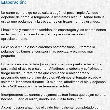
Elaboración:
La carne como digo se calculará según el peso limpio. Así que
depende de como la tengamos la limpiamos bien, quitando toda la
grasa que podamos, y la troceamos en trozos no muy grandes.
Limpiamos y troceamos también los espárragos y los champiñones,
en trozos no demasiado pequeños para que se noten
apreciablemente.
La cebolla y el ajo los picaremos bastante finos. El tomate lo
pelamos, quitamos el corazón y las pepitas, y picamos muy
pequeño.
Ponemos en una tartera (si es para 2, en una paella si hacemos
para más) el aceite a calentar. Añadimos la cebolla y sofreímos a
fuego medio un rato hasta que comience a ablandarse y
procurando que coja algo de color. Añadimos el tomate picado y
salamos. Hacemos durante 10 minutos, añadimos el ajo y dejamos
otros 5-10 minutos que se termine el sofrito.
Incorporamos las carnes y dejamos saltear hasta que cojan color a
hechas. Luego el arroz, dando una vuelta todo junto.
A continuación añadimos el caldo bien caliente, completado con