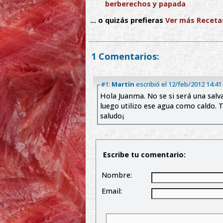
berberechos y papada
... o quizás prefieras
Ver más Receta
1 Comentarios:
#1:
Martín
escribió el 12/feb/2012 14:41
Hola Juanma. No se si será una salvajada pero yo para hacer el risotto escaldo los hongos y
luego utilizo ese agua como caldo.
saludo¡
Escribe tu comentario:
Nombre:
Email: