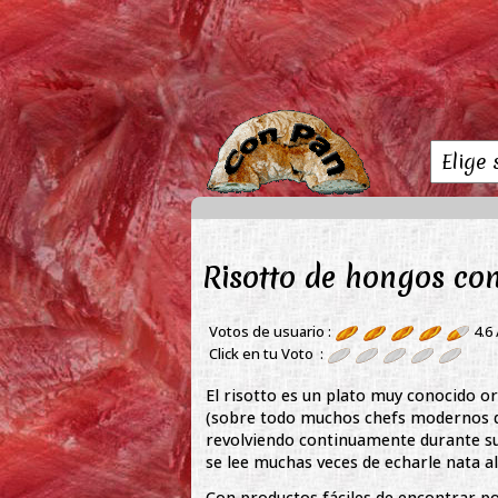
Risotto de hongos con
Votos de usuario :
4.6
Click en tu Voto :
El risotto es un plato muy conocido or
(sobre todo muchos chefs modernos de 
revolviendo continuamente durante su 
se lee muchas veces de echarle nata al 
Con productos fáciles de encontrar po