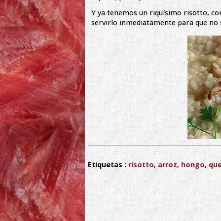
Y ya tenemos un riquísimo risotto, con
servirlo inmediatamente para que no s
Etiquetas :
risotto
,
arroz
,
hongo
,
qu