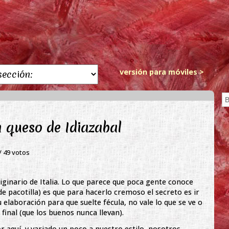
versión para móviles >
 queso de Idiazabal
 /
49
votos
iginario de Italia. Lo que parece que poca gente conoce
pacotilla) es que para hacerlo cremoso el secreto es ir
elaboración para que suelte fécula, no vale lo que se ve o
final (que los buenos nunca llevan).
r aquí, y variado un poco a nuestro estilo, nosotros