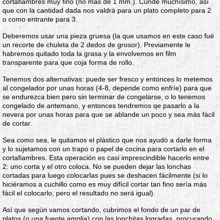
cortafiambres muy fino (no más de 1 mm.). Cunde muchísimo, así
que con la cantidad dada nos valdrá para un plato completo para 2
o como entrante para 3.
Deberemos usar una pieza gruesa (la que usamos en este caso fué
un recorte de chuleta de 2 dedos de grosor). Previamente le
habremos quitado toda la grasa y la envolvemos en film
transparente para que coja forma de rollo.
Tenemos dos alternativas: puede ser fresco y entonces lo metemos
al congelador por unas horas (4-8, depende como enfríe) para que
se endurezca bien pero sin terminar de congelarse, o lo tenemos
congelado de antemano, y entonces tendremos qe pasarlo a la
nevera por unas horas para que se ablande un poco y sea más fácil
de cortar.
Sea como sea, le quitamos el plástico que nos ayudó a darle forma
y lo sujetamos con un trapo o papel de cocina para cortarlo en el
cortafiambres. Esta operación es casi imprescindible hacerlo entre
2: uno corta y el otro coloca. No se pueden dejar las lonchas
cortadas para luego colocarlas pues se deshacen fácilmente (si lo
hiciéramos a cuchillo como es muy difícil cortar tan fino sería más
fácil el colocarlo, pero el resultado no será igual).
Así que según vamos cortando, cubrimos el fondo de un par de
platos (o una fuente amplia) con las lonchitas logradas, procurando