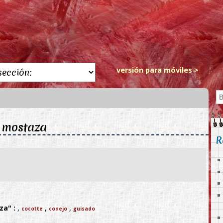
versión para móviles >
: mostaza
R
za" :
,
,
,
cocotte
conejo
guisado