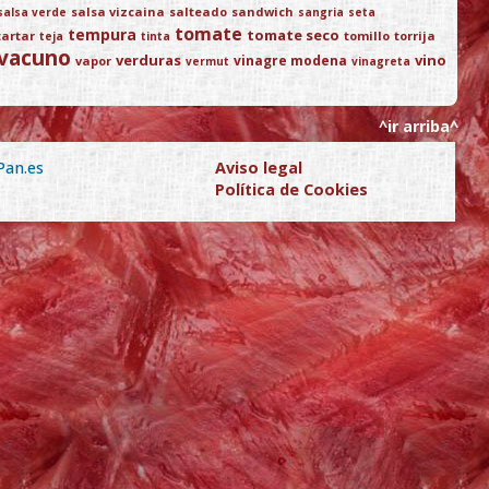
salsa vizcaina
salteado
sandwich
salsa verde
sangria
seta
tomate
tempura
tomate seco
tartar
tomillo
torrija
teja
tinta
vacuno
verduras
vino
vinagre modena
vapor
vermut
vinagreta
^ir arriba^
Pan.es
Aviso legal
Política de Cookies