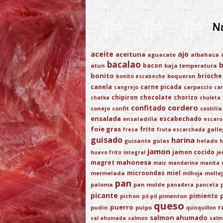
Nu
aceite
ajo
aceituna
aguacate
albahaca
bacalao
bacon
atun
baja temperatura
bonito
brioche
boqueron
bonito escabeche
canela
carne picada
carpaccio
cangrejo
car
chipiron
chocolate
chorizo
chatka
chuleta
cordero
confitado
conejo
confit
costilla
ensalada
escabechado
ensaladilla
escaro
foie gras
frito
gall
fresa
fruta escarchada
guisado
harina
guisante
gulas
helado
h
jamon
jamon cocido
huevo frito
integral
je
mahonesa
magret
maiz
mandarina
manita
microondas
miel
mermelada
molle
milhoja
pan
paloma
pan molde
panadera
panceta
picante
pimiento
pichon
pimenton
pil-pil
queso
puerro
r
pudin
pulpo
quisquillon
salmon ahumado
sal ahumada
salmon
salm