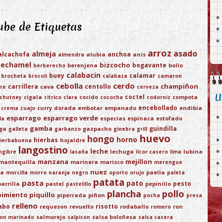
be de Etiquetas
arroz
asado
almeja
alcachofa
anchoa
alubia
anis
almendra
bechamel
bizcocho
bogavante
berenjena
bollo
berberecho
calabacin
buey
calamar
brocheta
brocoli
calabaza
camaron
cebolla
cerdo
champiñon
carrillera
centollo
cava
re
cerveza
U
coctel
cigala
cocido
compota
chutney
citrico
clara
cococha
codorniz
encebollado
curry
dorada
embotar
empanado
endibia
crema
cuajo
esparrago
esparrago verde
especias
espinaca
estofado
la
gamba
guindilla
ega
gazpacho
galleta
garbanzo
ginebra
grill
huevo
hongo
horno
hierbas
hojaldre
ierbabuena
langostino
leche
lechuga
lubina
ngibre
lasaña
licor casero
lima
manzana
mejillon
mantequilla
marinera
marisco
merengue
nuez
ja
paella
morcilla
morro
naranja
negro
oporto
orujo
paleta
patata
pasta
pato
pesto
parrilla
pastel
pepinillo
pastelillo
plancha
pollo
pimiento piquillo
piperrada
piñon
pocha
presa
relleno
abo
risotto
requeson
revuelto
rodaballo
ron
romero
salmorejo
salsa boloñesa
on marinado
salpicon
salsa casera