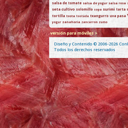
salsa de tomate
salsa de yogur
salsa rosa
seta cultivo
surimi
solomillo
tarta
sopa
tortilla
txangurro
uva pasa
tosta
tostada
zanahoria
yogur
zancarron
zumo
versión para móviles >
Diseño y Contenido © 2006-2026
Con
Todos los derechos reservados