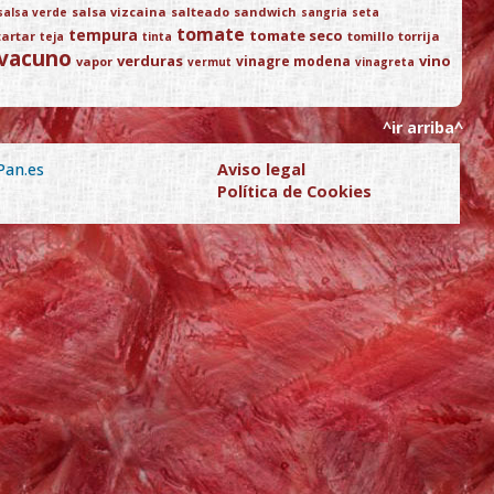
salsa vizcaina
salteado
sandwich
salsa verde
sangria
seta
tomate
tempura
tomate seco
tartar
tomillo
torrija
teja
tinta
vacuno
verduras
vino
vinagre modena
vapor
vermut
vinagreta
^ir arriba^
Pan.es
Aviso legal
Política de Cookies