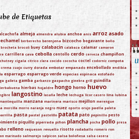
be de Etiquetas
arroz
asado
almeja
alcachofa
anchoa
alubia
anis
almendra
bechamel
bizcocho
bogavante
berenjena
bollo
berberecho
calabacin
buey
calamar
brocheta
brocoli
calabaza
camaron
cebolla
cerdo
champiñon
carrillera
centollo
cava
re
cerveza
U
coctel
cigala
cocido
compota
chutney
citrico
clara
cococha
codorniz
encebollado
curry
dorada
embotar
empanado
endibia
crema
cuajo
esparrago
esparrago verde
especias
espinaca
estofado
la
gamba
guindilla
ega
gazpacho
galleta
garbanzo
ginebra
grill
huevo
hongo
horno
hierbas
hojaldre
ierbabuena
langostino
leche
lechuga
lubina
ngibre
lasaña
licor casero
lima
manzana
mejillon
mantequilla
marinera
marisco
merengue
nuez
ja
paella
morcilla
morro
naranja
negro
oporto
orujo
paleta
patata
pasta
pato
pesto
parrilla
pastel
pepinillo
pastelillo
plancha
pollo
pimiento piquillo
piperrada
piñon
pocha
presa
relleno
abo
risotto
requeson
revuelto
rodaballo
ron
romero
salmorejo
salsa boloñesa
on marinado
salpicon
salsa casera