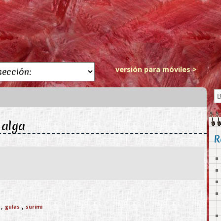
versión para móviles >
 alga
R
,
,
gulas
surimi