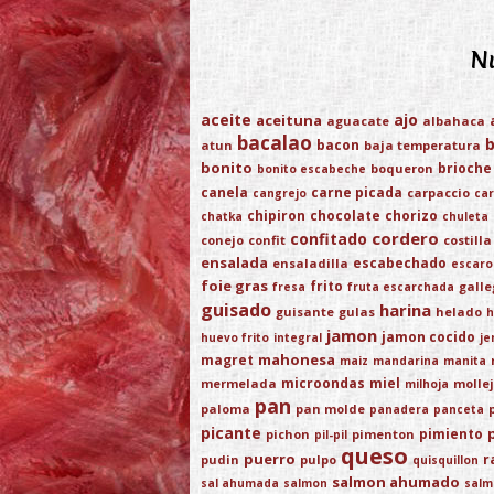
Nu
aceite
ajo
aceituna
aguacate
albahaca
bacalao
bacon
atun
baja temperatura
bonito
brioche
boqueron
bonito escabeche
canela
carne picada
carpaccio
cangrejo
car
chipiron
chocolate
chorizo
chatka
chuleta
cordero
confitado
conejo
confit
costilla
ensalada
escabechado
ensaladilla
escaro
foie gras
frito
gall
fresa
fruta escarchada
guisado
harina
guisante
gulas
helado
h
jamon
jamon cocido
huevo frito
integral
je
mahonesa
magret
maiz
mandarina
manita
microondas
miel
mermelada
molle
milhoja
pan
paloma
pan molde
panadera
panceta
picante
pimiento
pichon
pimenton
pil-pil
queso
puerro
r
pudin
pulpo
quisquillon
salmon ahumado
sal ahumada
salmon
salm