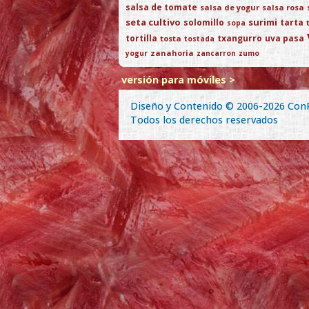
salsa de tomate
salsa de yogur
salsa rosa
seta cultivo
surimi
solomillo
tarta
sopa
tortilla
txangurro
uva pasa
tosta
tostada
zanahoria
yogur
zancarron
zumo
versión para móviles >
Diseño y Contenido © 2006-2026
Con
Todos los derechos reservados